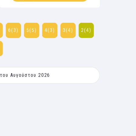
)
6(3)
5(5)
4(3)
3(4)
2(4)
)
 του Αυγούστου 2026