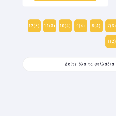
12(3)
11(3)
10(4)
9(4)
8(4)
7(3
1(2
Δείτε όλα τα φυλλάδια