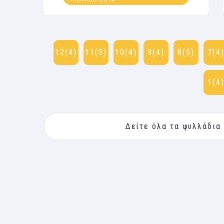
12(4)
11(5)
10(4)
9(4)
8(5)
7(4
1(4
Δείτε όλα τα φυλλάδια