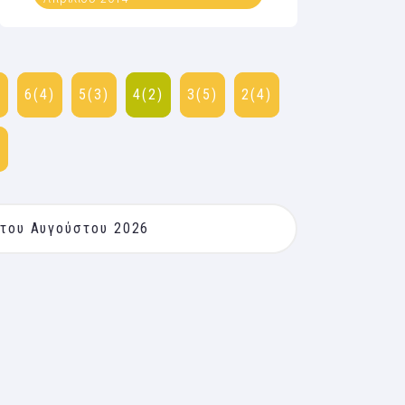
)
6(4)
5(3)
4(2)
3(5)
2(4)
)
 του Αυγούστου 2026