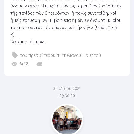
ὁδοῦσιν αὐτῶν. Ἡ ψυχή ἡμῶν ὡς στρουθίον ἐρρύσθη ἐκ
τῆς παγίδος τῶν θηρευόντων· ἡ παγίς συνετρίβη, καί
ἡμεῖς ἐρρύσθημεν. Ἡ βοήθεια ἡμῶν ἐν ὀνόματι Κυρίου
τοῦ ποιήσαντος τόν οὐρανόν καί τήν γῆν.» (Ψαλμ.123,6-
8).
Κατόπιν τῆς πρω....
του πρεσβύτερου π. Στυλιανού Ποθητού
1462
30 Μαΐου 2021
09:30:00