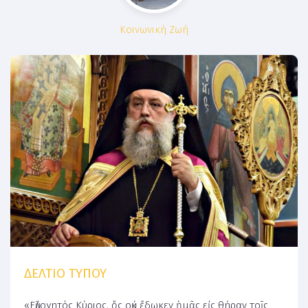
Κοινωνική Ζωή
ΔΕΛΤΙΟ ΤΥΠΟΥ
«Εὐλογητός Κύριος, ὅς οὐκ ἔδωκεν ἡμᾶς εἰς θήραν τοῖς