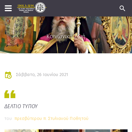
Κοινωνική Ζωή
Σάββατο, 26 Ιουνίου 2021
ΔΕΛΤΙΟ ΤΥΠΟΥ
του
πρεσβύτερου π. Στυλιανού Ποθητού