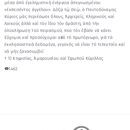
μέσα ἀπό ἐγκληματική ἐνέργεια ἀπεγνωσμένου
«ἐκπεσόντος ἀγγέλου». Δόξᾳ τῷ Θεῷ, ὁ Παντοδύναμος
Κύριος μᾶς περιέσωσε ὅλους, Ἀρχιερεῖς, Κληρικούς καί
λαϊκούς ἀλλά καί τόν ἴδιο τόν δράστη, ἀπό τήν
ὁλοκλήρωση τοῦ πειρασμοῦ, πού τόν ἔβαλε νά κάνει.
Εὔχομαι καί προσεύχομαι αὐτό τό πρωτόγνωρο, γιά τά
ἐκκλησιαστικά δεδομένα, γεγονός νά εἶναι τό τελευταῖο καί
νά μήν ξανασυμβεῖ.
† Ὁ Κηφισίας, Ἀμαρουσίου καί Ὠρωποῦ Κύριλλος
1462