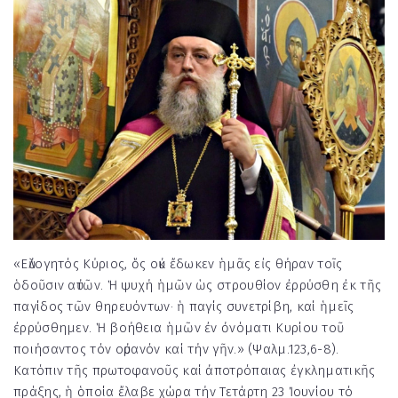
«Εὐλογητός Κύριος, ὅς οὐκ ἔδωκεν ἡμᾶς εἰς θήραν τοῖς
ὁδοῦσιν αὐτῶν. Ἡ ψυχή ἡμῶν ὡς στρουθίον ἐρρύσθη ἐκ τῆς
παγίδος τῶν θηρευόντων· ἡ παγίς συνετρίβη, καί ἡμεῖς
ἐρρύσθημεν. Ἡ βοήθεια ἡμῶν ἐν ὀνόματι Κυρίου τοῦ
ποιήσαντος τόν οὐρανόν καί τήν γῆν.» (Ψαλμ.123,6-8).
Κατόπιν τῆς πρωτοφανοῦς καί ἀποτρόπαιας ἐγκληματικῆς
πράξης, ἡ ὁποία ἔλαβε χώρα τήν Τετάρτη 23 Ἰουνίου τό