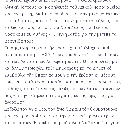
Ἰδιαίτερα εὐχαριστῶ καί εὐγνωμονῶ τήν Ὀφθαλμολογική
Κλινική, Ἰατρούς καί Νοσηλευτές τοῦ Λαϊκοῦ Νοσοκομείου
γιά τήν πρώτη, ἰδιαίτερη καί ἄκρως συγκινητική ἀνθρώπινη
φροντίδα τους, πού ἀπέτρεψε τά χειρότερα γιά ὅλους μας,
καθώς καί τούς Ἰατρούς καί Νοσηλευτές τοῦ Γενικοῦ
Νοσοκομείου Ἀθήνας - Γ. Γεννηματᾶς, γιά τήν μετέπειτα
φροντίδα τους.
Ἐπίσης, εὐχαριστῶ γιά τήν προσευχητική ἐνίσχυση καί
συμπαράσταση τῶν Ἀδελφῶν μου Ἀρχιερέων, τῶν Ἱερέων
καί τῶν Μοναστικῶν Ἀδελφοτήτων τῆς Μητροπόλεώς μου
καί ἄλλων περιοχῶν, τούς Δημάρχους καί τά Δημοτικά
Συμβούλια τῆς Ἐπαρχίας μου γιά τήν ἔκδοση ἐκ μέρους
τους Ψηφισμάτων συμπαράστασης πρός τό πρόσωπό μου,
τίς Ἀρχές καί τούς Φορεῖς καθώς καί τῶν λαϊκῶν ἀδελφῶν
μας γιά τήν ἐκδήλωση τῆς ἀγάπης καί τίς εὐχές τους γιά
ἀνάρρωση.
Δοξάζω τόν Ἅγιο Θεό, τόν ἅγιο Ἐφραίμ τόν θαυματουργό
γιά τήν προστασία Τους καί τήν ἀποφυγή τραγικότερων
καταστάσεων. Ἡ κακία τοῦ μισόκαλου Διαβόλου ἐνήργησε