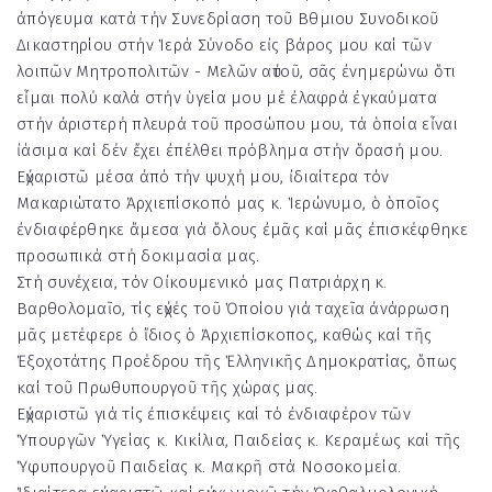
ἀπόγευμα κατά τήν Συνεδρίαση τοῦ Βθμιου Συνοδικοῦ
Δικαστηρίου στήν Ἱερά Σύνοδο εἰς βάρος μου καί τῶν
λοιπῶν Μητροπολιτῶν - Μελῶν αὐτοῦ, σᾶς ἐνημερώνω ὅτι
εἶμαι πολύ καλά στήν ὑγεία μου μέ ἐλαφρά ἐγκαύματα
στήν ἀριστερή πλευρά τοῦ προσώπου μου, τά ὁποία εἶναι
ἰάσιμα καί δέν ἔχει ἐπέλθει πρόβλημα στήν ὅρασή μου.
Εὐχαριστῶ μέσα ἀπό τήν ψυχή μου, ἰδιαίτερα τόν
Μακαριώτατο Ἀρχιεπίσκοπό μας κ. Ἱερώνυμο, ὁ ὁποῖος
ἐνδιαφέρθηκε ἄμεσα γιά ὅλους ἐμᾶς καί μᾶς ἐπισκέφθηκε
προσωπικά στή δοκιμασία μας.
Στή συνέχεια, τόν Οἰκουμενικό μας Πατριάρχη κ.
Βαρθολομαῖο, τίς εὐχές τοῦ Ὁποίου γιά ταχεῖα ἀνάρρωση
μᾶς μετέφερε ὁ ἴδιος ὁ Ἀρχιεπίσκοπος, καθώς καί τῆς
Ἐξοχοτάτης Προέδρου τῆς Ἑλληνικῆς Δημοκρατίας, ὅπως
καί τοῦ Πρωθυπουργοῦ τῆς χώρας μας.
Εὐχαριστῶ γιά τίς ἐπισκέψεις καί τό ἐνδιαφέρον τῶν
Ὑπουργῶν Ὑγείας κ. Κικίλια, Παιδείας κ. Κεραμέως καί τῆς
Ὑφυπουργοῦ Παιδείας κ. Μακρῆ στά Νοσοκομεία.