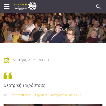
Κοινωνική Ζωή
Δευτέρα, 23 Μαΐου 2011
Θεατρική Παράσταση
του
πρωτοπρεσβύτερου π. Ευστρατίου Φελέκη