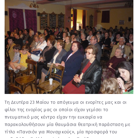
Τη Δευτέρα 23 Μαΐου το απόγευμα οι ενορίτες μας και οι
φίλοι της ενορίας μας οι οποίοι είχαν γεμίσει το
πνευματικό μας κέντρο είχαν την ευκαιρία να
παρακολουθήσουν μία θαυμάσια θεατρική παράσταση με
τίτλο «Πανσιόν για Μοναχικούς», μία προσφορά του