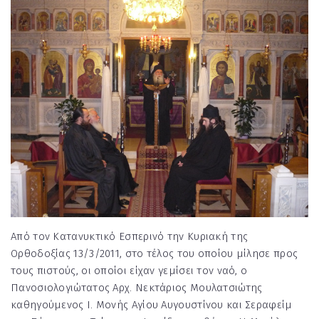
Από τον Κατανυκτικό Εσπερινό την Κυριακή της
Ορθοδοξίας 13/3/2011, στο τέλος του οποίου μίλησε προς
τους πιστούς, οι οποίοι είχαν γεμίσει τον ναό, ο
Πανοσιολογιώτατος Αρχ. Νεκτάριος Μουλατσιώτης
καθηγούμενος Ι. Μονής Αγίου Αυγουστίνου και Σεραφείμ