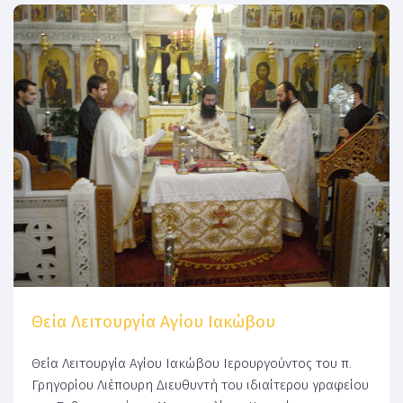
Θεία Λειτουργία Αγίου Ιακώβου
Θεία Λειτουργία Αγίου Ιακώβου Ιερουργούντος του π.
Γρηγορίου Λιέπουρη Διευθυντή του ιδιαίτερου γραφείου