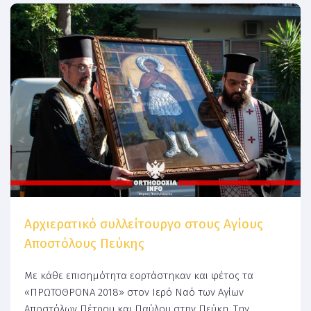
Αρχιερατικό συλλείτουργο στους Αγίους
Αποστόλους Πεύκης
Με κάθε επισημότητα εορτάστηκαν και φέτος τα
«ΠΡΩΤΟΘΡΟΝΑ 2018» στον Ιερό Ναό των Αγίων
Αποστόλων Πέτρου και Παύλου στην Πεύκη. Την